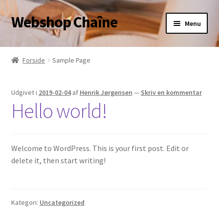
Webshop Chaîne
Spring
Spring
Menu
til
til
navigation
indhold
Chaîne des Rôtisseurs’ webshop
Forside
Sample Page
Udgivet i
2019-02-04
af
Henrik Jørgensen
—
Skriv en kommentar
Hello world!
Welcome to WordPress. This is your first post. Edit or
delete it, then start writing!
Kategori:
Uncategorized