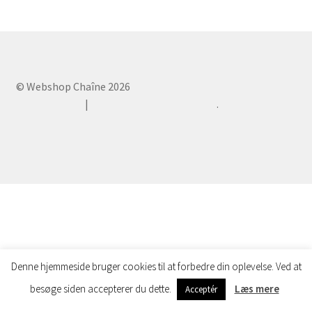
© Webshop Chaîne 2026
Privacy Policy
Lavet med WooCommerce
.
Denne hjemmeside bruger cookies til at forbedre din oplevelse. Ved at
0
besøge siden accepterer du dette.
Læs mere
Acceptér
Søg
Søg